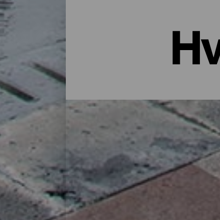
Hv
Overnatting i La Palma: Hotell
Et hus på landet midt i naturen, en leiligh
godt utvalg bosteder for alle typer reisen
finner du det perfekte stedet for deg å lade