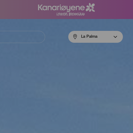
Menú
La Palma
navigation
La
Palma