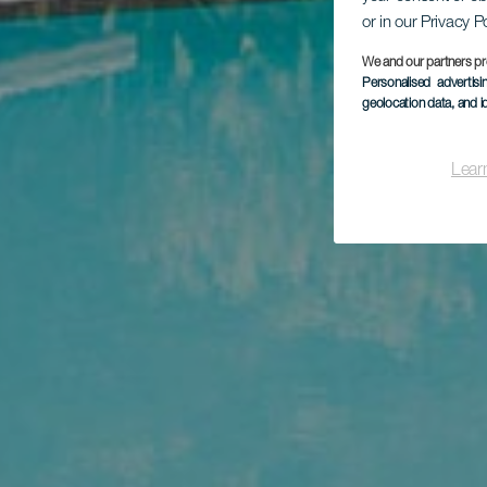
or in our Privacy P
We and our partners pr
Personalised advertis
geolocation data, and i
Lear