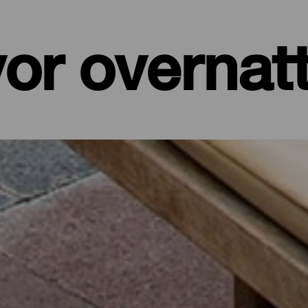
or overnat
er, leiligheter...
et ved sjøen eller et pittoresk hotell omgitt av natur og med alle t
de på sine drøyt 700 kvadratkilometer. I dette utvalget av de beste
 batteriene etter en dag på øya eller for å koble av fra hverdagen i f