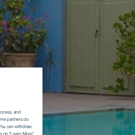
 access, and
Some partners do
. You can withdraw
ing on “Learn More”