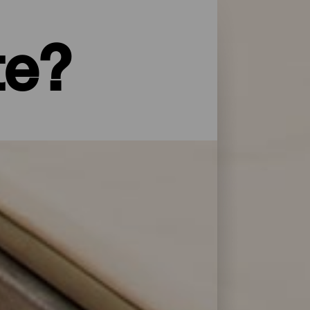
te?
yper service og omsorg: La Palma har et
 overnattingsstedene på La Isla Bonita
lere dager.