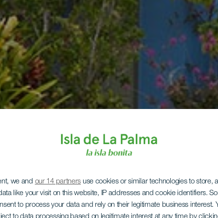
ent, we and
our 14 partners
use cookies or similar technologies to store,
ata like your visit on this website, IP addresses and cookie identifiers. 
onsent to process your data and rely on their legitimate business interest
ject to data processing based on legitimate interest at any time by click