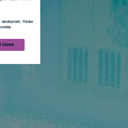
s development
, Precise
l cookies
 close