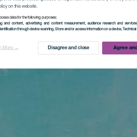
olicy on this website.
ocess data for the following purposes:
ing and content, advertising and content measurement, audience research and service
dentification through device scanning
, Store and/or access information on a device
, Technica
n More →
Disagree and close
Agree and