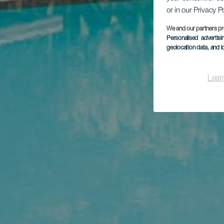
or in our Privacy P
We and our partners pr
Personalised advertis
geolocation data, and i
Lear