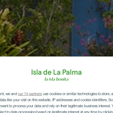
ent, we and
our 14 partners
use cookies or similar technologies to store,
ata like your visit on this website, IP addresses and cookie identifiers. 
onsent to process your data and rely on their legitimate business interest
ject to data processing based on legitimate interest at any time by click