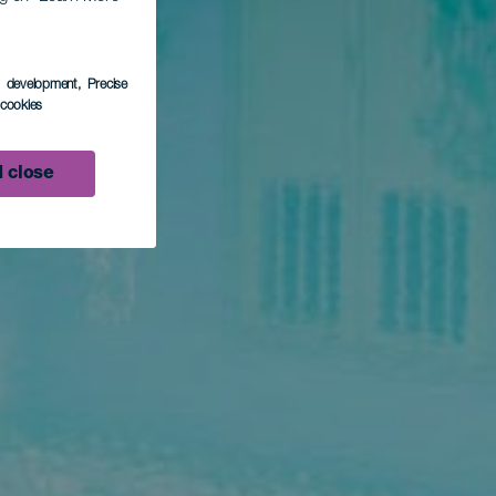
s development
, Precise
l cookies
 close