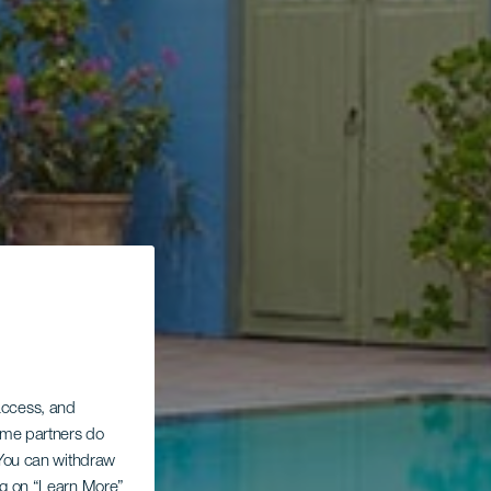
 access, and
Some partners do
. You can withdraw
ing on “Learn More”