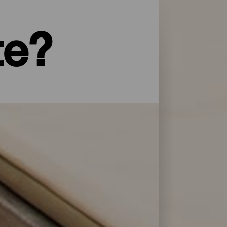
te?
yper service og omsorg: La Palma har et
 overnattingsstedene på La Isla Bonita
lere dager.