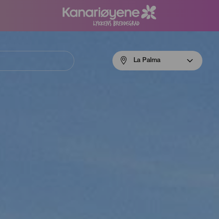
Menú
La Palma
navigation
La
Palma