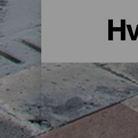
Hv
Overnatting i La Palma: Hotell
Et hus på landet midt i naturen, en leiligh
godt utvalg bosteder for alle typer reisen
finner du det perfekte stedet for deg å lade