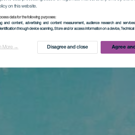
olicy on this website.
ocess data for the following purposes:
ing and content, advertising and content measurement, audience research and service
dentification through device scanning
, Store and/or access information on a device
, Technica
n More →
Disagree and close
Agree and