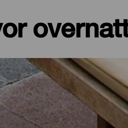
or overnat
er, leiligheter...
et ved sjøen eller et pittoresk hotell omgitt av natur og med alle t
de på sine drøyt 700 kvadratkilometer. I dette utvalget av de beste
 batteriene etter en dag på øya eller for å koble av fra hverdagen i f