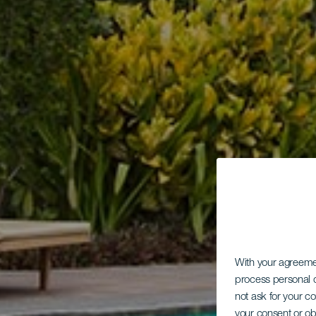
With your agreem
process personal d
not ask for your c
your consent or ob