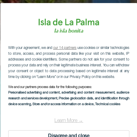
With your agreement, we and
our 14 partners
use cookies or similar technologies
to store, access, and process personal data like your visit on this website, IP
addresses and cookie identifiers. Some partners do not ask for your consent to
process your data and rely on their legitimate business interest. You can withdraw
your consent or object to data processing based on legitimate interest at any
time by clicking on “Learn More” or in our Privacy Policy on this website.
We and our partners process data for the following purposes:
Personalised advertising and content, advertising and content measurement, audience
research and services development
, Precise geolocation data, and identification through
device scanning
, Store and/or access information on a device
, Technical cookies
Learn More →
Disagree and close