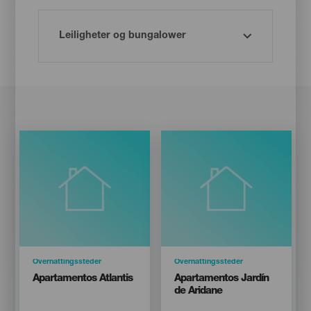
Categoría
Overnattingssteder
Categoría
Overnattingssteder
Titular
Titular
Apartamentos Atlantis
Apartamentos Jardín
de Aridane