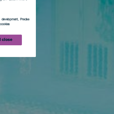
s development
, Precise
l cookies
 close