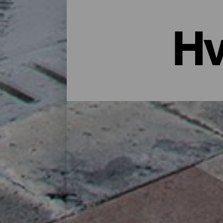
Hv
Overnatting i La Palma: Hotell
Et hus på landet midt i naturen, en leiligh
godt utvalg bosteder for alle typer reisen
finner du det perfekte stedet for deg å lade