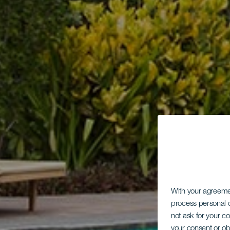
With your agreem
process personal d
not ask for your c
your consent or ob