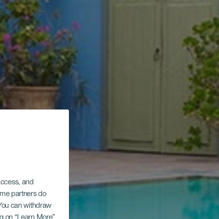
 access, and
Some partners do
. You can withdraw
ing on “Learn More”