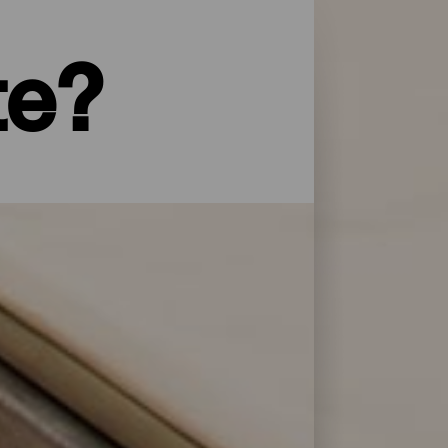
te?
yper service og omsorg: La Palma har et
 overnattingsstedene på La Isla Bonita
lere dager.