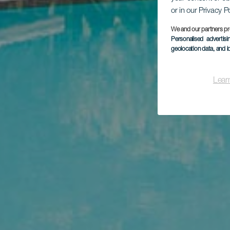
or in our Privacy P
We and our partners pr
Personalised advertis
geolocation data, and i
Lear