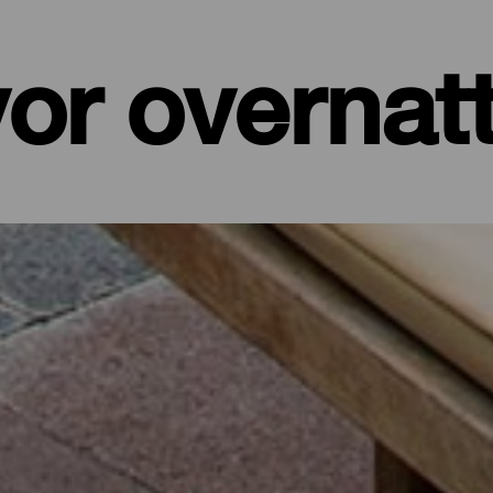
or overnat
er, leiligheter...
et ved sjøen eller et pittoresk hotell omgitt av natur og med alle t
de på sine drøyt 700 kvadratkilometer. I dette utvalget av de beste
 batteriene etter en dag på øya eller for å koble av fra hverdagen i f