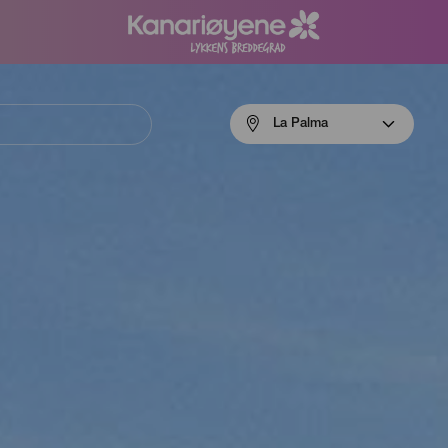
Menú
La Palma
navigation
La
Palma