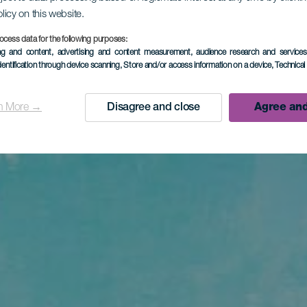
olicy on this website.
ocess data for the following purposes:
ing and content, advertising and content measurement, audience research and service
dentification through device scanning
, Store and/or access information on a device
, Technica
n More →
Disagree and close
Agree and