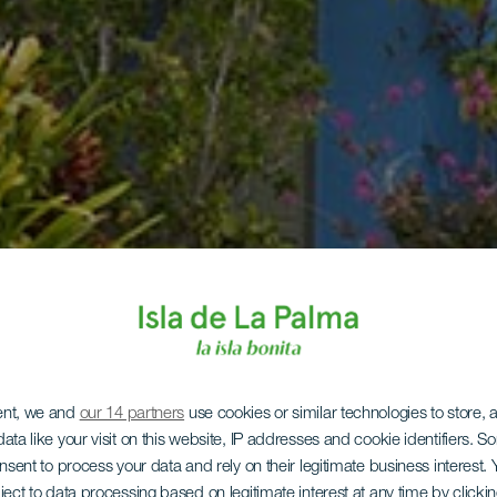
ent, we and
our 14 partners
use cookies or similar technologies to store,
ata like your visit on this website, IP addresses and cookie identifiers. 
onsent to process your data and rely on their legitimate business interest
ject to data processing based on legitimate interest at any time by click