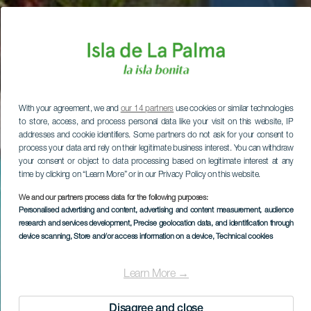
With your agreement, we and
our 14 partners
use cookies or similar technologies
to store, access, and process personal data like your visit on this website, IP
addresses and cookie identifiers. Some partners do not ask for your consent to
process your data and rely on their legitimate business interest. You can withdraw
your consent or object to data processing based on legitimate interest at any
time by clicking on “Learn More” or in our Privacy Policy on this website.
We and our partners process data for the following purposes:
Personalised advertising and content, advertising and content measurement, audience
research and services development
, Precise geolocation data, and identification through
device scanning
, Store and/or access information on a device
, Technical cookies
Learn More →
Disagree and close