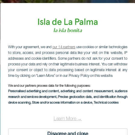
With your agreement, we and
our 14 partners
use cookies or similar technologies
to store, access, and process personal data like your visit on this website, IP
addresses and cookie identifiers. Some partners do not ask for your consent to
process your data and rely on their legitimate business interest. You can withdraw
your consent or object to data processing based on legitimate interest at any
time by clicking on “Learn More” or in our Privacy Policy on this website.
We and our partners process data for the following purposes:
Personalised advertising and content, advertising and content measurement, audience
research and services development
, Precise geolocation data, and identification through
device scanning
, Store and/or access information on a device
, Technical cookies
Learn More →
Disagree and close