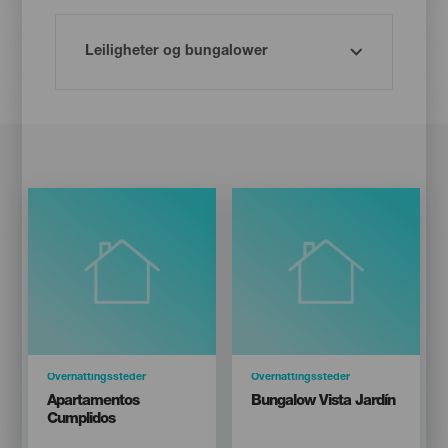
Categoría
Overnattingssteder
Categoría
Overnattingssteder
Titular
Titular
Apartamentos
Bungalow Vista Jardín
Cumplidos