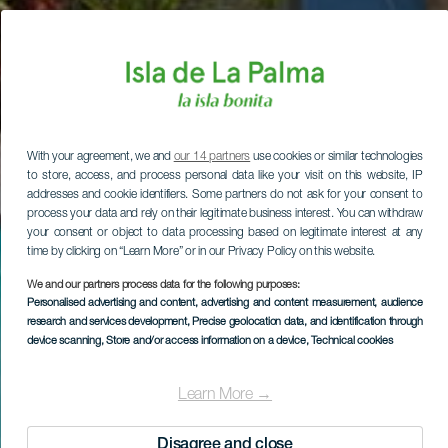
With your agreement, we and
our 14 partners
use cookies or similar technologies
to store, access, and process personal data like your visit on this website, IP
addresses and cookie identifiers. Some partners do not ask for your consent to
process your data and rely on their legitimate business interest. You can withdraw
your consent or object to data processing based on legitimate interest at any
time by clicking on “Learn More” or in our Privacy Policy on this website.
We and our partners process data for the following purposes:
Personalised advertising and content, advertising and content measurement, audience
research and services development
, Precise geolocation data, and identification through
device scanning
, Store and/or access information on a device
, Technical cookies
Learn More →
Disagree and close