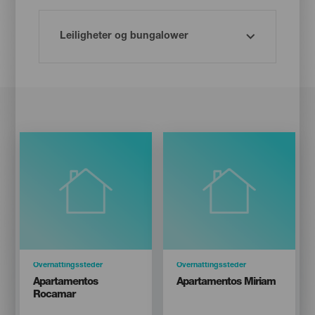
Categoría
Overnattingssteder
Categoría
Overnattingssteder
Titular
Titular
Apartamentos
Apartamentos Miriam
Rocamar