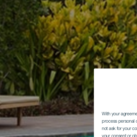
With your agreem
process personal d
not ask for your c
your consent or ob