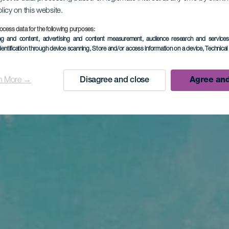
olicy on this website.
ocess data for the following purposes:
ing and content, advertising and content measurement, audience research and service
dentification through device scanning
, Store and/or access information on a device
, Technica
n More →
Disagree and close
Agree and