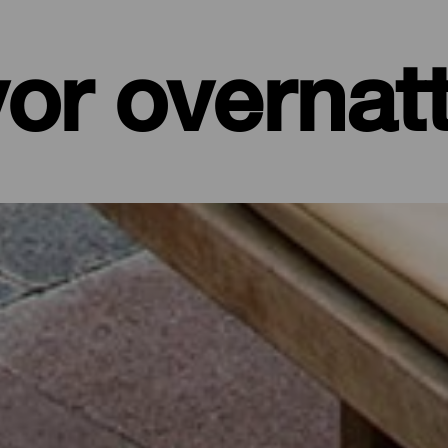
or overnat
er, leiligheter...
et ved sjøen eller et pittoresk hotell omgitt av natur og med alle t
de på sine drøyt 700 kvadratkilometer. I dette utvalget av de beste
 batteriene etter en dag på øya eller for å koble av fra hverdagen i f