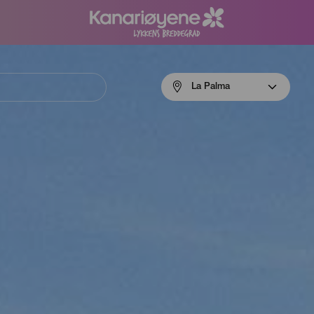
Menú
La Palma
navigation
La
Palma