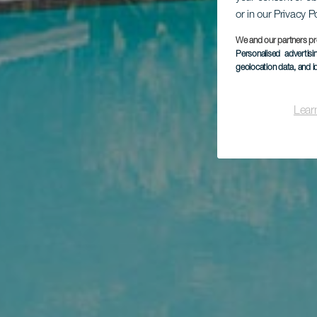
or in our Privacy P
We and our partners pr
Personalised advertis
geolocation data, and i
Lear