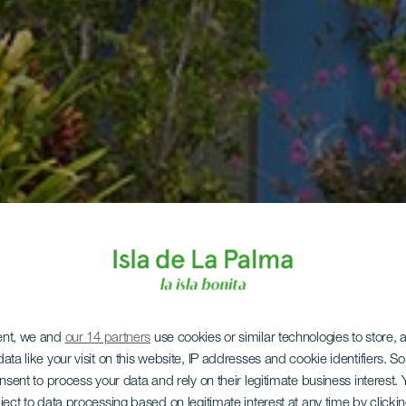
ent, we and
our 14 partners
use cookies or similar technologies to store,
ata like your visit on this website, IP addresses and cookie identifiers. 
onsent to process your data and rely on their legitimate business interest
ject to data processing based on legitimate interest at any time by click