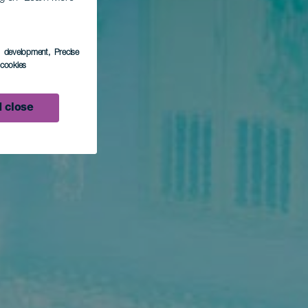
s development
, Precise
l cookies
 close