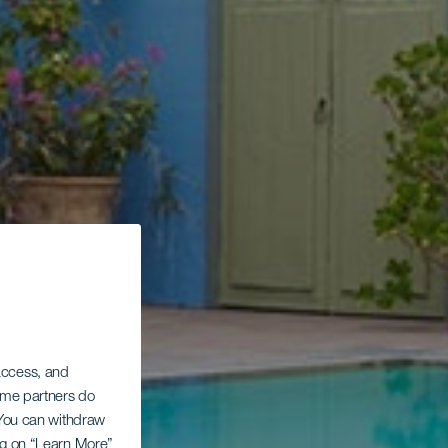
 access, and
Some partners do
. You can withdraw
ing on “Learn More”