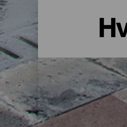
Hv
Overnatting i La Palma: Hotell
Et hus på landet midt i naturen, en leiligh
godt utvalg bosteder for alle typer reisen
finner du det perfekte stedet for deg å lade