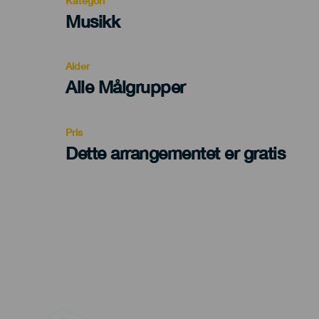
Kategori
Categoría
Musikk
del
evento
Alder
Edad
Alle Målgrupper
Recomendada
Pris
Dette arrangementet er gratis