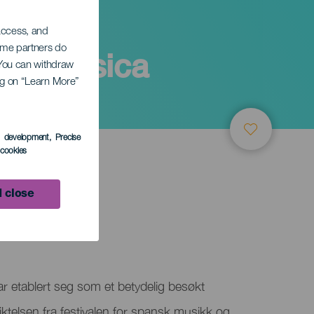
 access, and
Some partners do
l de música
. You can withdraw
ing on “Learn More”
a
s development
, Precise
l cookies
 close
ar etablert seg som et betydelig besøkt
ktelsen fra festivalen for spansk musikk og