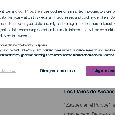
ent, we and
our 14 partners
use cookies or similar technologies to store,
ata like your visit on this website, IP addresses and cookie identifiers. 
n el parque - Festiva
onsent to process your data and rely on their legitimate business interest
ject to data processing based on legitimate interest at any time by click
 zarzuela de La Palm
olicy on this website.
ocess data for the following purposes:
ing and content, advertising and content measurement, audience research and service
dentification through device scanning
, Store and/or access information on a device
, Technica
n More →
Disagree and close
Agree and
TIDLIGERE AKTIVITET
26 July 2024
Localidad
Los Llanos de Aridane
Descripción
"Zarzuela en el Parque" h
del
arrangement. Denne forpli