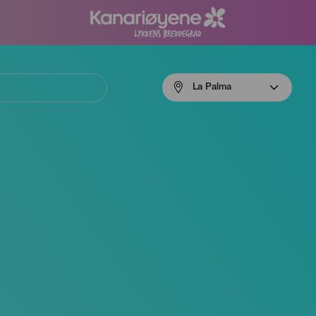
Menú
La Palma
navigation
La
Palma