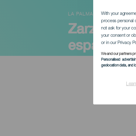
LA PALMA
With your agreem
process personal d
Zarzuela e
not ask for your c
your consent or ob
española y
or in our Privacy P
We and our partners pr
Personalised advertis
geolocation data, and i
Lear