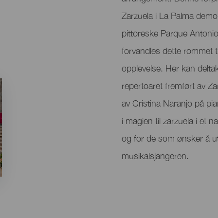
evento
Zarzuela i La Palma demon
pittoreske Parque Antonio
forvandles dette rommet ti
opplevelse. Her kan delta
repertoaret fremført av 
av Cristina Naranjo på pia
i magien til zarzuela i et n
og for de som ønsker å ut
musikalsjangeren.