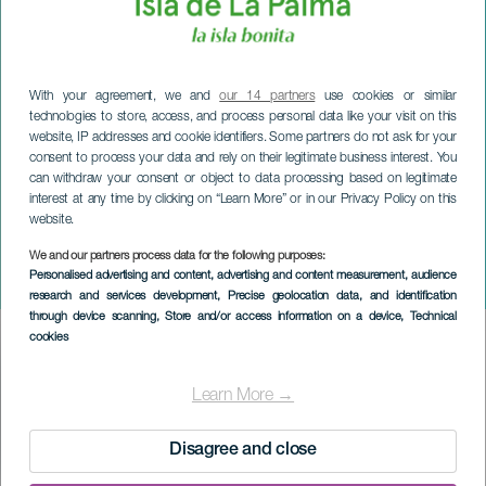
With your agreement, we and
our 14 partners
use cookies or similar
technologies to store, access, and process personal data like your visit on this
website, IP addresses and cookie identifiers. Some partners do not ask for your
consent to process your data and rely on their legitimate business interest. You
can withdraw your consent or object to data processing based on legitimate
interest at any time by clicking on “Learn More” or in our Privacy Policy on this
website.
LA PALMA
V Festival Encounter of
We and our partners process data for the following purposes:
Personalised advertising and content, advertising and content measurement, audience
Culture and Human Rights
research and services development
, Precise geolocation data, and identification
through device scanning
, Store and/or access information on a device
, Technical
cookies
Imagen
Listado
Learn More →
Disagree and close