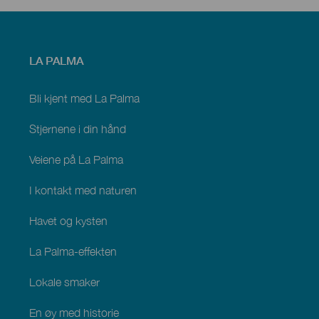
Menú
LA PALMA
footer
La
Palma
Bli kjent med La Palma
Stjernene i din hånd
Veiene på La Palma
I kontakt med naturen
Havet og kysten
La Palma-effekten
Lokale smaker
En øy med historie