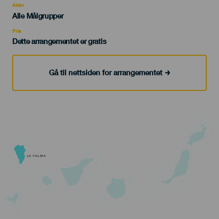
evento
Alder
Edad
Alle Målgrupper
Recomendada
Pris
Dette arrangementet er gratis
Gå til nettsiden for arrangementet
LA PALMA