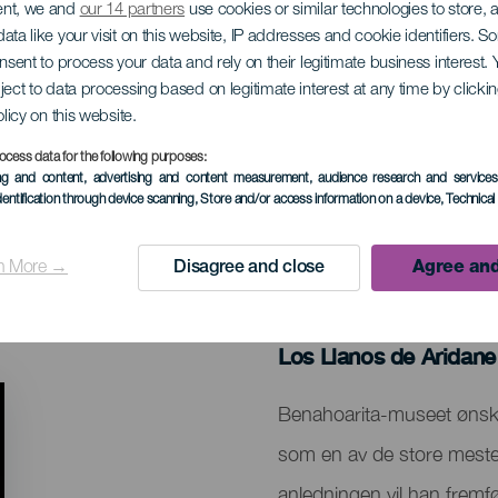
ent, we and
our 14 partners
use cookies or similar technologies to store,
ata like your visit on this website, IP addresses and cookie identifiers. 
onsent to process your data and rely on their legitimate business interest
ject to data processing based on legitimate interest at any time by click
z - Villegas på konser
olicy on this website.
ocess data for the following purposes:
ing and content, advertising and content measurement, audience research and service
dentification through device scanning
, Store and/or access information on a device
, Technica
n More →
Disagree and close
Agree and
TIDLIGERE AKTIVITET
25 January 2025
Localidad
Los Llanos de Aridane
Descripción
Benahoarita-museet ønske
del
som en av de store mester
evento
anledningen vil han fremf