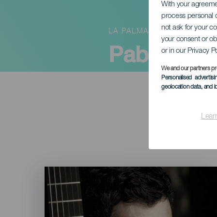
With your agreem
process personal d
not ask for your c
LA PALMA
your consent or ob
Pablo Sain
or in our Privacy P
We and our partners pr
Personalised advertis
geolocation data, and i
Lear
Imagen
Listado