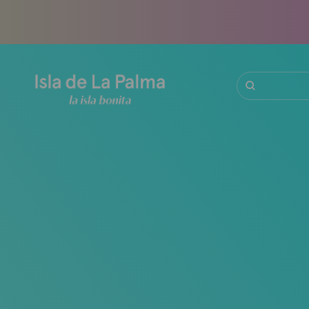
Hopp
til
hovedinnhold
Søk