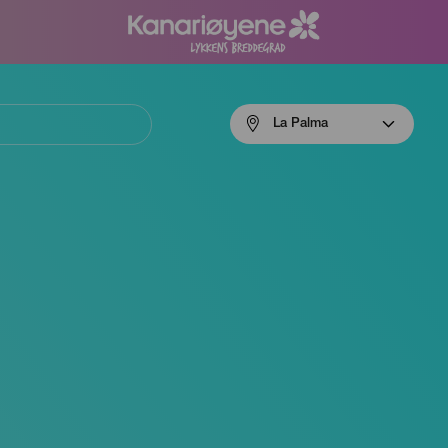
Menú
La Palma
navigation
La
Palma