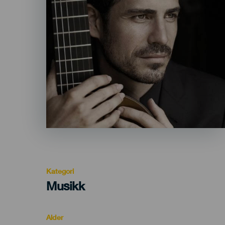
Kategori
Categoría
Musikk
del
evento
Alder