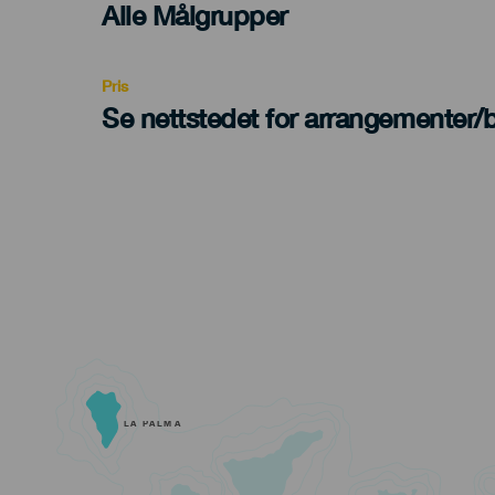
Edad
Alle Målgrupper
Recomendada
Pris
Se nettstedet for arrangementer/bi
LA PALMA