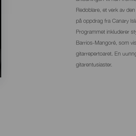
Redoblare, et verk av de
på oppdrag fra Canary Isl
Programmet inkluderer sty
Barrios-Mangoré, som vise
gitarrepertoaret. En uunn
gitarentusiaster.