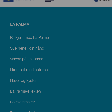
Menú
LA PALMA
footer
La
Palma
Bli kjent med La Palma
Stjernene i din hånd
Veiene på La Palma
I kontakt med naturen
Havet og kysten
La Palma-effekten
Lokale smaker