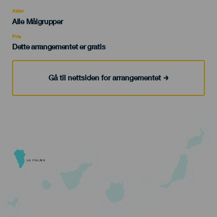
del
evento
Alder
Edad
Alle Målgrupper
Recomendada
Pris
Dette arrangementet er gratis
Gå til nettsiden for arrangementet
LA PALMA