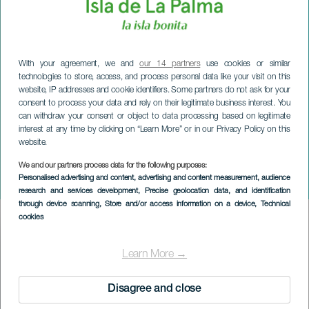
With your agreement, we and
our 14 partners
use cookies or similar
technologies to store, access, and process personal data like your visit on this
website, IP addresses and cookie identifiers. Some partners do not ask for your
consent to process your data and rely on their legitimate business interest. You
can withdraw your consent or object to data processing based on legitimate
interest at any time by clicking on “Learn More” or in our Privacy Policy on this
website.
LA PALMA
We and our partners process data for the following purposes:
Personalised advertising and content, advertising and content measurement, audience
Måned med ost
research and services development
, Precise geolocation data, and identification
through device scanning
, Store and/or access information on a device
, Technical
cookies
Imagen
Listado
Learn More →
Disagree and close