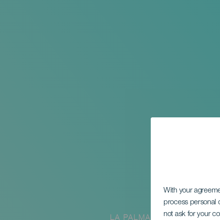
With your agreem
process personal d
not ask for your c
LA PALMA