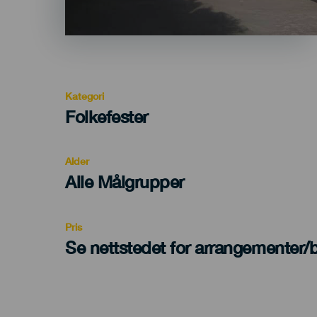
Kategori
Categoría
Folkefester
del
evento
Alder
Edad
Alle Målgrupper
Recomendada
Pris
Se nettstedet for arrangementer/bi