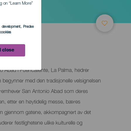
ing on “Learn More”
s development
, Precise
l cookies
 close
io Abad i Fuencaliente, La Palma, hedrer
 begynner med den tradisjonelle velsignelsen
g fremhever San Antonio Abad som deres
en, etter en høytidelig messe, bæres
jon gjennom gatene, akkompagnert av det
luderer festlighetene ulike kulturelle og