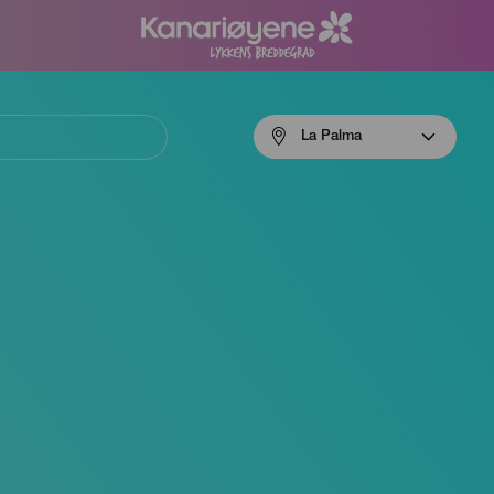
Menú
La Palma
navigation
La
Palma