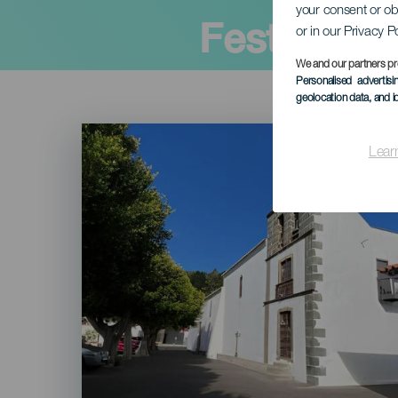
your consent or ob
Festlighet
or in our Privacy P
We and our partners pr
Personalised advertis
geolocation data, and i
Imagen
Listado
Lear