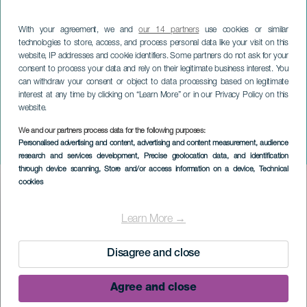
With your agreement, we and
our 14 partners
use cookies or similar
technologies to store, access, and process personal data like your visit on this
website, IP addresses and cookie identifiers. Some partners do not ask for your
consent to process your data and rely on their legitimate business interest. You
can withdraw your consent or object to data processing based on legitimate
interest at any time by clicking on “Learn More” or in our Privacy Policy on this
website.
LA PALMA
CajaCanarias kulturområde i
We and our partners process data for the following purposes:
Personalised advertising and content, advertising and content measurement, audience
La Palma
research and services development
, Precise geolocation data, and identification
through device scanning
, Store and/or access information on a device
, Technical
cookies
Imagen
Listado
Learn More →
Disagree and close
Agree and close