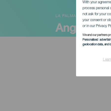
With your agreem
process personal d
not ask for your c
LA PALMA
your consent or ob
Angaro - Pa
or in our Privacy P
We and our partners pr
Personalised advertis
geolocation data, and i
Lear