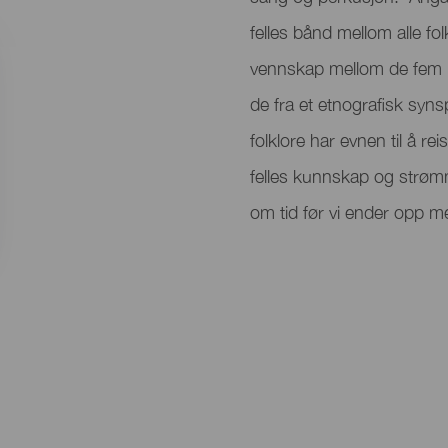
felles bånd mellom alle fol
vennskap mellom de fem 
de fra et etnografisk synsp
folklore har evnen til å r
felles kunnskap og strømm
om tid før vi ender opp m