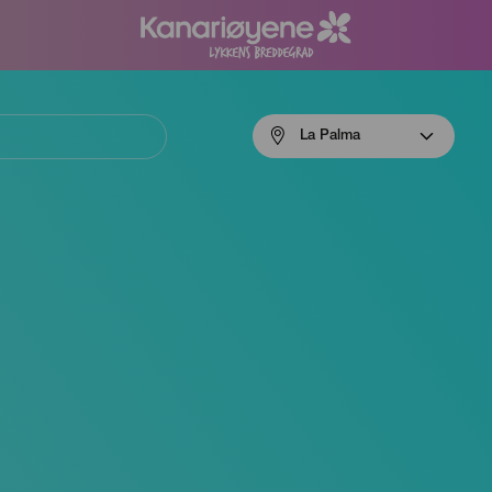
Menú
La Palma
navigation
La
Palma