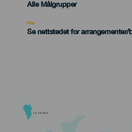
Edad
Alle Målgrupper
Recomendada
Pris
Se nettstedet for arrangementer/bi
LA PALMA