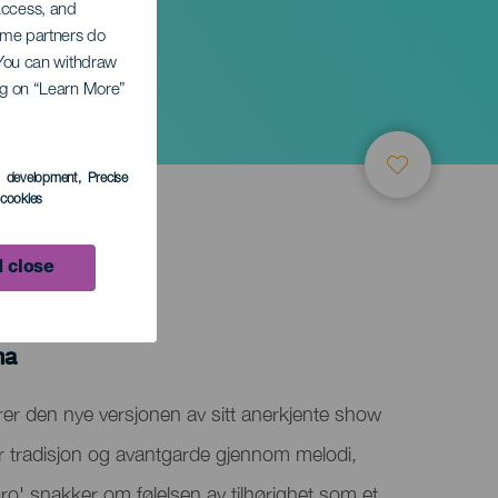
 access, and
Some partners do
. You can withdraw
ing on “Learn More”
lma
s development
, Precise
l cookies
 close
ma
rer den nye versjonen av sitt anerkjente show
 tradisjon og avantgarde gjennom melodi,
o' snakker om følelsen av tilhørighet som et