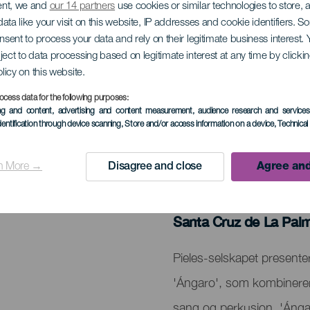
ent, we and
our 14 partners
use cookies or similar technologies to store,
ata like your visit on this website, IP addresses and cookie identifiers. 
onsent to process your data and rely on their legitimate business interest
ject to data processing based on legitimate interest at any time by click
rallellfestival. La Pa
olicy on this website.
ocess data for the following purposes:
ing and content, advertising and content measurement, audience research and service
dentification through device scanning
, Store and/or access information on a device
, Technica
n More →
Disagree and close
Agree and
TIDLIGERE AKTIVITET
27 January 2024
Localidad
Santa Cruz de La Pal
Descripción
Pieles-selskapet presente
del
'Ángaro', som kombinerer
evento
sang og perkusjon. 'Ángar