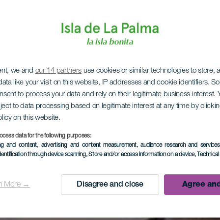
ent, we and
our 14 partners
use cookies or similar technologies to store,
ata like your visit on this website, IP addresses and cookie identifiers. 
onsent to process your data and rely on their legitimate business interest
ject to data processing based on legitimate interest at any time by click
olicy on this website.
ocess data for the following purposes:
ing and content, advertising and content measurement, audience research and service
dentification through device scanning
, Store and/or access information on a device
, Technica
n More →
Disagree and close
Agree and