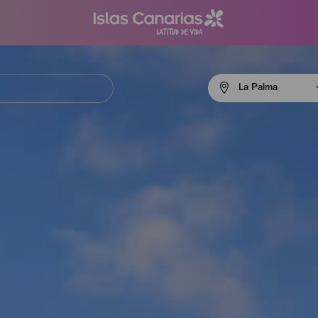
Menú
La Palma
navigation
La
Palma