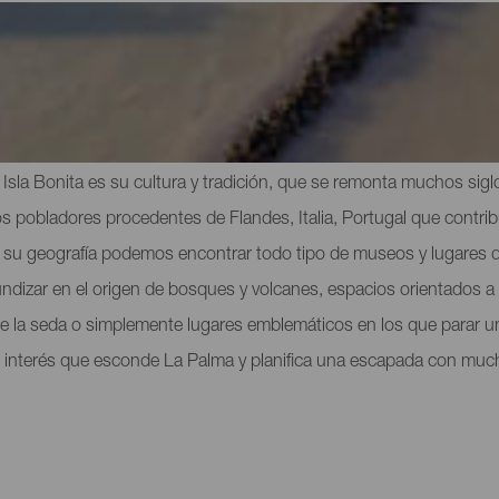
itas de interés en La Palma
 La Isla Bonita es su cultura y tradición, que se remonta muchos sig
s pobladores procedentes de Flandes, Italia, Portugal que contribu
 de su geografía podemos encontrar todo tipo de museos y lugares
undizar en el origen de bosques y volcanes, espacios orientados a l
o de la seda o simplemente lugares emblemáticos en los que parar u
 interés que esconde La Palma y planifica una escapada con mucho