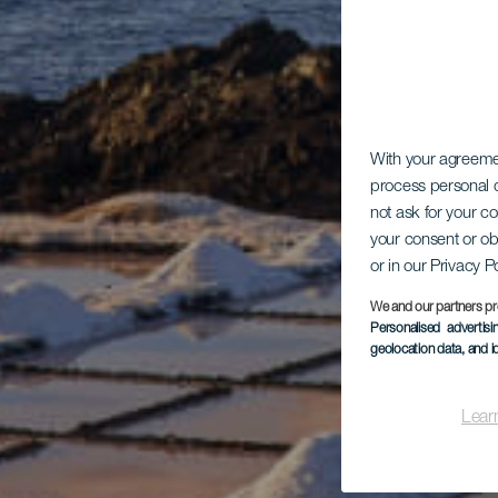
With your agreem
process personal d
not ask for your c
your consent or ob
or in our Privacy P
We and our partners pr
Personalised advertis
geolocation data, and i
Lear