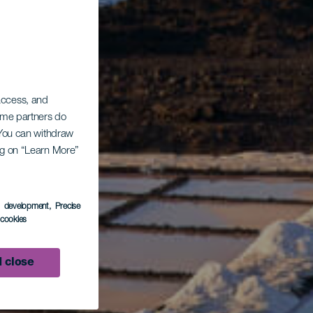
 access, and
Some partners do
. You can withdraw
ing on “Learn More”
s development
, Precise
l cookies
 close