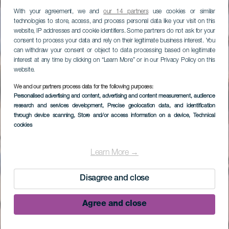
With your agreement, we and
our 14 partners
use cookies or similar
technologies to store, access, and process personal data like your visit on this
website, IP addresses and cookie identifiers. Some partners do not ask for your
consent to process your data and rely on their legitimate business interest. You
can withdraw your consent or object to data processing based on legitimate
interest at any time by clicking on “Learn More” or in our Privacy Policy on this
website.
We and our partners process data for the following purposes:
Personalised advertising and content, advertising and content measurement, audience
research and services development
, Precise geolocation data, and identification
through device scanning
, Store and/or access information on a device
, Technical
cookies
Learn More →
Disagree and close
Agree and close