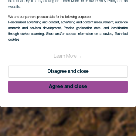
interest at any time by clicking on “Learn More” or in our Privacy Policy on this
website.
We and our partners process data for the following purposes:
Personalised advertising and content, advertising and content measurement, audience
research and services development
, Precise geolocation data, and identification
through device scanning
, Store and/or access information on a device
, Technical
cookies
Learn More →
Disagree and close
Agree and close