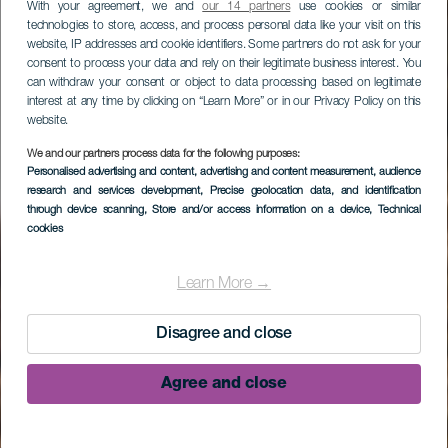
With your agreement, we and
our 14 partners
use cookies or similar
technologies to store, access, and process personal data like your visit on this
website, IP addresses and cookie identifiers. Some partners do not ask for your
consent to process your data and rely on their legitimate business interest. You
can withdraw your consent or object to data processing based on legitimate
interest at any time by clicking on “Learn More” or in our Privacy Policy on this
website.
We and our partners process data for the following purposes:
Personalised advertising and content, advertising and content measurement, audience
research and services development
, Precise geolocation data, and identification
through device scanning
, Store and/or access information on a device
, Technical
cookies
Learn More →
Disagree and close
Agree and close