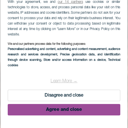
With your agreement, we and
our 14 partners
use cookies or similar
technologies to store, access, and process personal data like your visit on this
website, IP addresses and cookie identifiers. Some partners do not ask for your
consent to process your data and rely on their legitimate business interest. You
can withdraw your consent or object to data processing based on legitimate
interest at any time by clicking on “Learn More” or in our Privacy Policy on this
website.
We and our partners process data for the following purposes:
Personalised advertising and content, advertising and content measurement, audience
research and services development
, Precise geolocation data, and identification
through device scanning
, Store and/or access information on a device
, Technical
cookies
Learn More →
Disagree and close
Agree and close