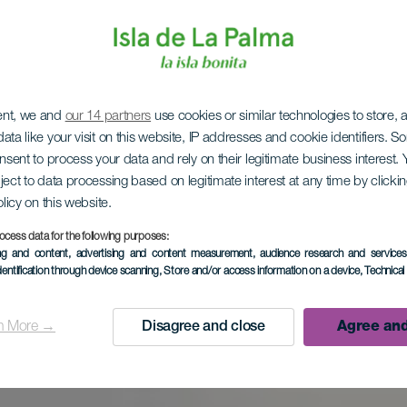
ent, we and
our 14 partners
use cookies or similar technologies to store,
ata like your visit on this website, IP addresses and cookie identifiers. 
onsent to process your data and rely on their legitimate business interest
ject to data processing based on legitimate interest at any time by click
olicy on this website.
ocess data for the following purposes:
ing and content, advertising and content measurement, audience research and service
dentification through device scanning
, Store and/or access information on a device
, Technica
n More →
Disagree and close
Agree and