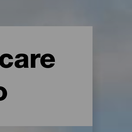
icare
o