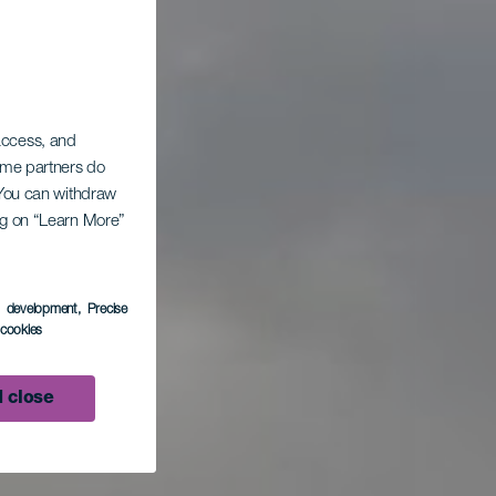
 access, and
Some partners do
. You can withdraw
ing on “Learn More”
s development
, Precise
l cookies
 close