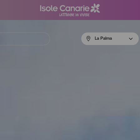
Menú
La Palma
navigation
La
Palma