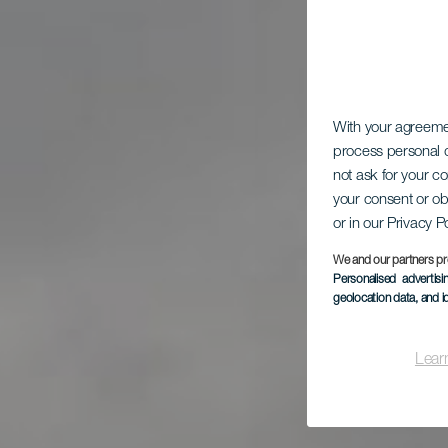
With your agreem
process personal d
not ask for your c
your consent or ob
or in our Privacy P
We and our partners pr
Personalised advertis
geolocation data, and i
Lear