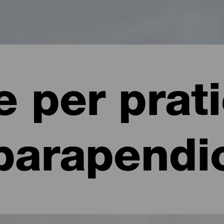
 per prat
parapendi