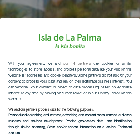
With your agreement, we and
our 14 partners
use cookies or similar
technologies to store, access, and process personal data like your visit on this
website, IP addresses and cookie identifiers. Some partners do not ask for your
consent to process your data and rely on their legitimate business interest. You
can withdraw your consent or object to data processing based on legitimate
interest at any time by clicking on “Learn More” or in our Privacy Policy on this
website.
We and our partners process data for the following purposes:
Personalised advertising and content, advertising and content measurement, audience
research and services development
, Precise geolocation data, and identification
through device scanning
, Store and/or access information on a device
, Technical
cookies