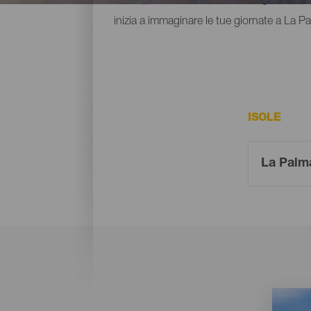
inizia a immaginare le tue giornate a La P
ISOLE
Imagen
Imagen
Listado