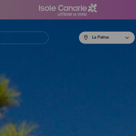
Menú
La Palma
navigation
La
Palma