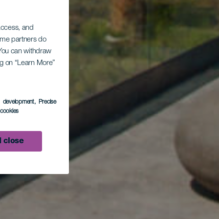
 access, and
Some partners do
. You can withdraw
ing on “Learn More”
s development
, Precise
l cookies
 close