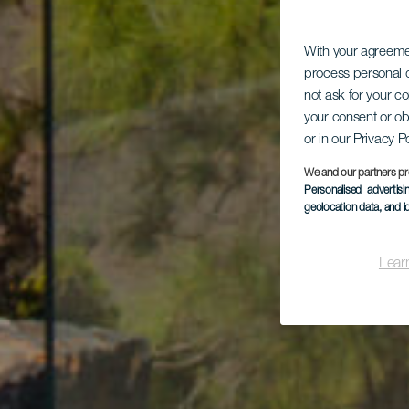
With your agreem
process personal d
not ask for your c
your consent or ob
or in our Privacy P
We and our partners pr
Personalised advertis
geolocation data, and i
Lear