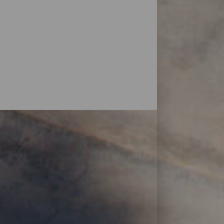
are la natura da un altro punto di vista.
o un'ottima scusa per fare una passeggiata
ramico più vicino alla tua destinazione e