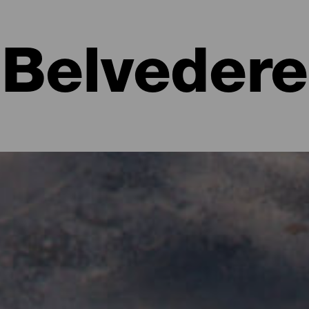
Belvedere
 Palma
una geografia unica, ricca di picchi, scogliere e dirupi da cui esplor
ggianti o su un oceano di stelle, i punti panoramici di La Palma son
, dato che sono tanti quasi quanto le spiagge. Trova il punto pano