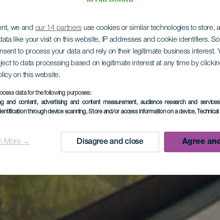
ent, we and
our 14 partners
use cookies or similar technologies to store,
ata like your visit on this website, IP addresses and cookie identifiers. 
onsent to process your data and rely on their legitimate business interest
ject to data processing based on legitimate interest at any time by click
olicy on this website.
ocess data for the following purposes:
ing and content, advertising and content measurement, audience research and service
dentification through device scanning
, Store and/or access information on a device
, Technica
n More →
Disagree and close
Agree and