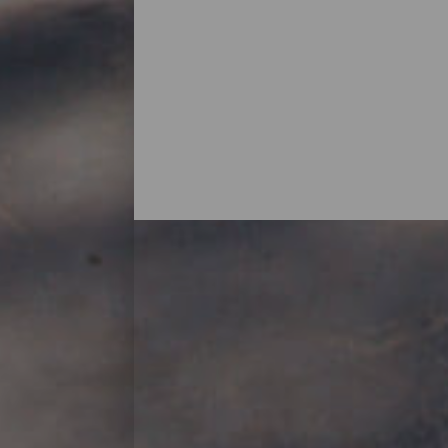
I punti panoramici di La
Il passato vulcanico dell'isola ha scolpito 
Con viste sull'Atlantico, su valli lussure
o semplicemente una sosta lungo la strada