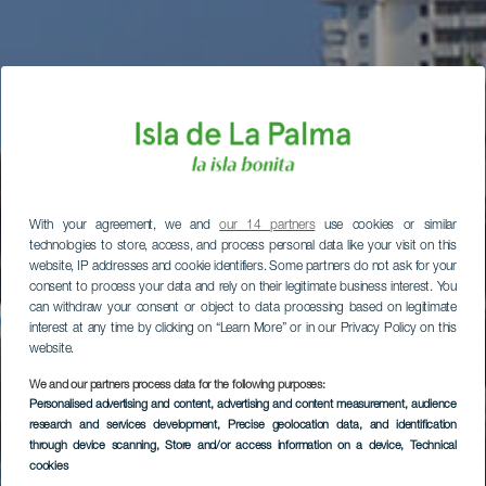
With your agreement, we and
our 14 partners
use cookies or similar
technologies to store, access, and process personal data like your visit on this
website, IP addresses and cookie identifiers. Some partners do not ask for your
consent to process your data and rely on their legitimate business interest. You
can withdraw your consent or object to data processing based on legitimate
interest at any time by clicking on “Learn More” or in our Privacy Policy on this
website.
We and our partners process data for the following purposes:
Personalised advertising and content, advertising and content measurement, audience
research and services development
, Precise geolocation data, and identification
through device scanning
, Store and/or access information on a device
, Technical
cookies