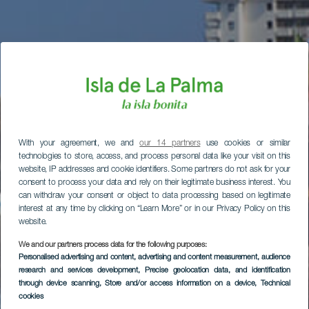
With your agreement, we and
our 14 partners
use cookies or similar
technologies to store, access, and process personal data like your visit on this
website, IP addresses and cookie identifiers. Some partners do not ask for your
consent to process your data and rely on their legitimate business interest. You
can withdraw your consent or object to data processing based on legitimate
interest at any time by clicking on “Learn More” or in our Privacy Policy on this
website.
We and our partners process data for the following purposes:
Personalised advertising and content, advertising and content measurement, audience
research and services development
, Precise geolocation data, and identification
through device scanning
, Store and/or access information on a device
, Technical
cookies