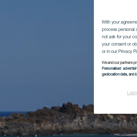
With your agreem
process personal d
not ask for your c
your consent or ob
or in our Privacy P
We and our partners pr
Personalised advertis
geolocation data, and i
Lear