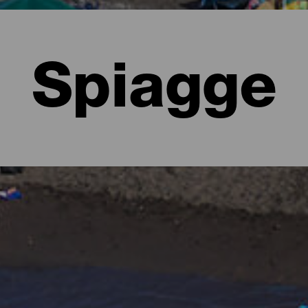
Spiagge
lma
ginare foreste lussureggianti ricche di sfumature di verde e imper
to forma di spiagge. Ci sono spiagge urbane dotate di tutti i servizi