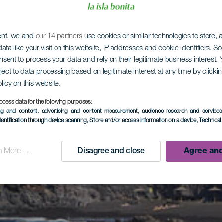
ent, we and
our 14 partners
use cookies or similar technologies to store,
ata like your visit on this website, IP addresses and cookie identifiers. 
onsent to process your data and rely on their legitimate business interest
ject to data processing based on legitimate interest at any time by click
olicy on this website.
ocess data for the following purposes:
ing and content, advertising and content measurement, audience research and service
dentification through device scanning
, Store and/or access information on a device
, Technica
n More →
Disagree and close
Agree and