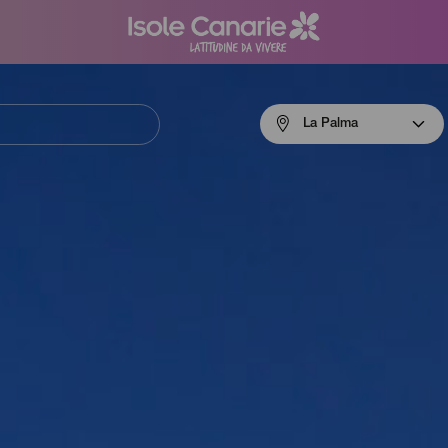
Menú
La Palma
navigation
La
Palma