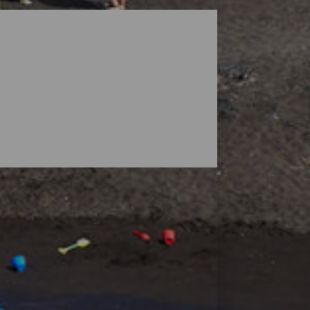
vi paesaggi sorvegliati da vulcani, ma la
, grandi arenili dove puoi trovare il tuo