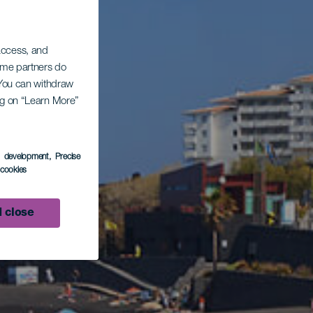
 access, and
Some partners do
. You can withdraw
ing on “Learn More”
s development
, Precise
l cookies
 close