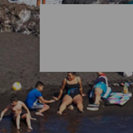
Tutte le spiagge di La Pa
Quando si pensa a La Palma è normale imma
natura dell'isola riserva anche sorprese sot