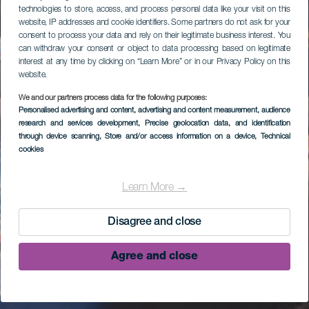
technologies to store, access, and process personal data like your visit on this
website, IP addresses and cookie identifiers. Some partners do not ask for your
consent to process your data and rely on their legitimate business interest. You
can withdraw your consent or object to data processing based on legitimate
interest at any time by clicking on “Learn More” or in our Privacy Policy on this
website.
We and our partners process data for the following purposes:
Personalised advertising and content, advertising and content measurement, audience
research and services development
, Precise geolocation data, and identification
through device scanning
, Store and/or access information on a device
, Technical
cookies
Learn More →
Disagree and close
Agree and close