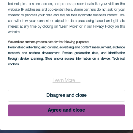
technologies to store, access, and process personal data like your visit on this
website, IP addresses and cookie identifiers. Some partners do not ask for your
consent to process your data and rely on their legitimate business interest. You
can withdraw your consent or object to data processing based on legitimate
interest at any time by clicking on “Learn More” or in our Privacy Policy on this
website.
We and our partners process data for the following purposes:
Personalised advertising and content, advertising and content measurement, audience
research and services development
, Precise geolocation data, and identification
through device scanning
, Store and/or access information on a device
, Technical
cookies
Learn More →
Disagree and close
Agree and close