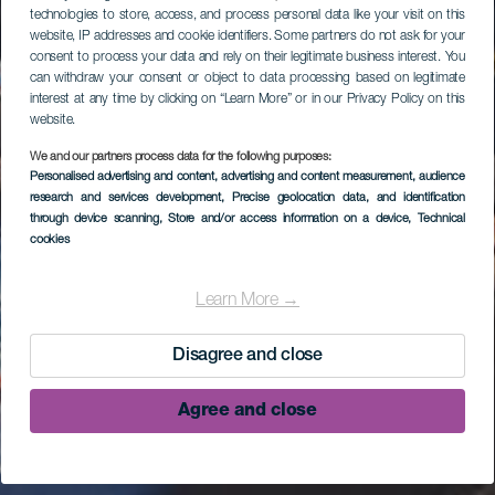
technologies to store, access, and process personal data like your visit on this
website, IP addresses and cookie identifiers. Some partners do not ask for your
consent to process your data and rely on their legitimate business interest. You
can withdraw your consent or object to data processing based on legitimate
interest at any time by clicking on “Learn More” or in our Privacy Policy on this
website.
We and our partners process data for the following purposes:
Personalised advertising and content, advertising and content measurement, audience
research and services development
, Precise geolocation data, and identification
through device scanning
, Store and/or access information on a device
, Technical
cookies
Learn More →
Disagree and close
Agree and close