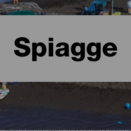
Spiagge
lma
ginare foreste lussureggianti ricche di sfumature di verde e imper