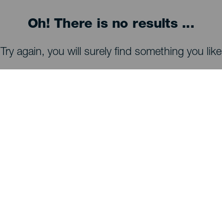
Oh! There is no results ...
Try again, you will surely find something you like
COSA VEDERE E COSA FARE
Osservazione delle stelle di La Palma
Sentieri di La Palma
Spiagge di La Palma