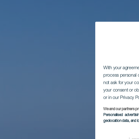
With your agreem
process personal d
not ask for your c
your consent or ob
or in our Privacy P
We and our partners pr
Personalised advertis
geolocation data, and i