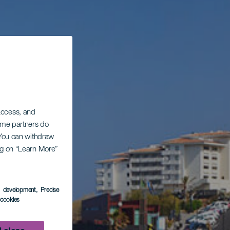
 access, and
Some partners do
. You can withdraw
ing on “Learn More”
s development
, Precise
l cookies