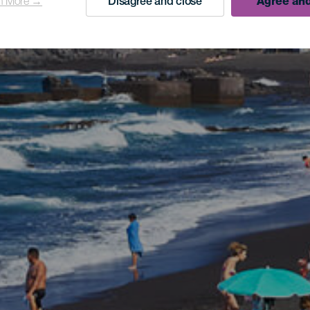
n More →
Disagree and close
Agree and