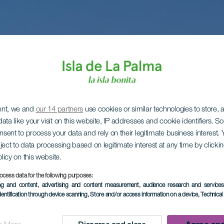
ent, we and
our 14 partners
use cookies or similar technologies to store,
ata like your visit on this website, IP addresses and cookie identifiers. 
onsent to process your data and rely on their legitimate business interest
ject to data processing based on legitimate interest at any time by click
olicy on this website.
ocess data for the following purposes:
ing and content, advertising and content measurement, audience research and service
dentification through device scanning
, Store and/or access information on a device
, Technica