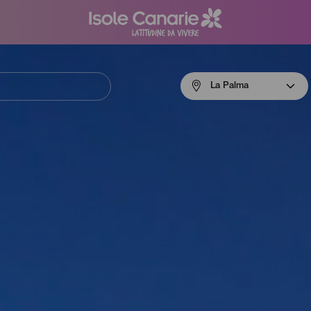
Menú
La Palma
navigation
La
Palma