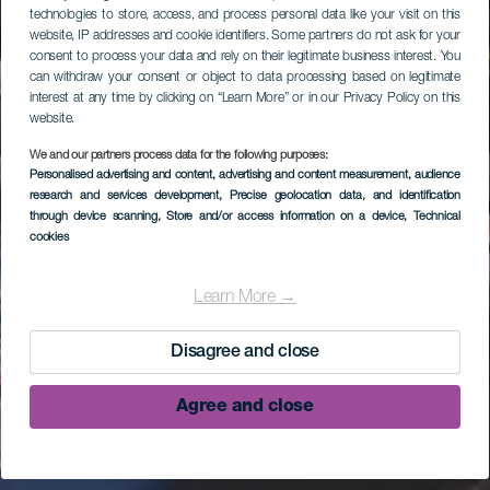
technologies to store, access, and process personal data like your visit on this
website, IP addresses and cookie identifiers. Some partners do not ask for your
consent to process your data and rely on their legitimate business interest. You
can withdraw your consent or object to data processing based on legitimate
interest at any time by clicking on “Learn More” or in our Privacy Policy on this
website.
We and our partners process data for the following purposes:
Personalised advertising and content, advertising and content measurement, audience
research and services development
, Precise geolocation data, and identification
through device scanning
, Store and/or access information on a device
, Technical
cookies
Learn More →
Disagree and close
Agree and close