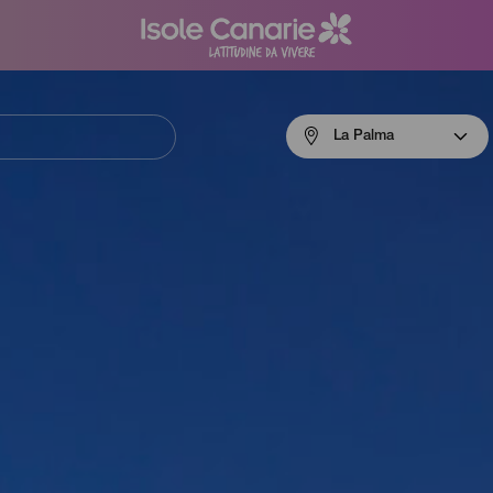
Menú
La Palma
navigation
La
Palma