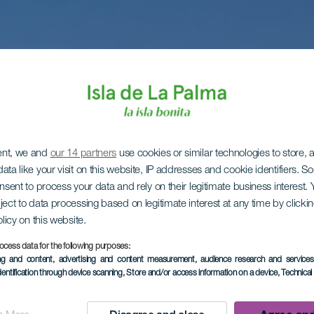
ent, we and
our 14 partners
use cookies or similar technologies to store,
ata like your visit on this website, IP addresses and cookie identifiers. 
onsent to process your data and rely on their legitimate business interest
ject to data processing based on legitimate interest at any time by click
olicy on this website.
ocess data for the following purposes:
ing and content, advertising and content measurement, audience research and service
dentification through device scanning
, Store and/or access information on a device
, Technica