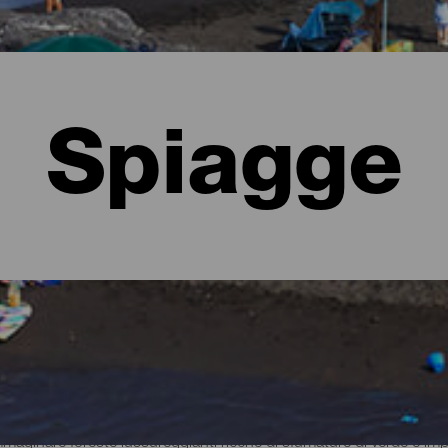
Spiagge
lma
ginare foreste lussureggianti ricche di sfumature di verde e imper