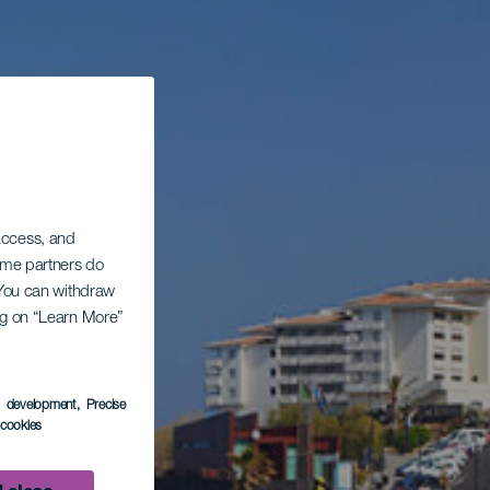
 access, and
Some partners do
. You can withdraw
ing on “Learn More”
s development
, Precise
l cookies