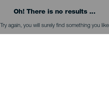
Oh! There is no results ...
Try again, you will surely find something you like
COSA VEDERE E COSA FARE
Osservazione delle stelle di La Palma
Sentieri di La Palma
Spiagge di La Palma