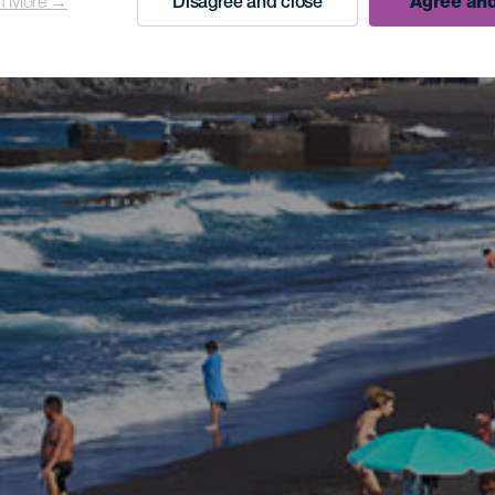
n More →
Disagree and close
Agree and