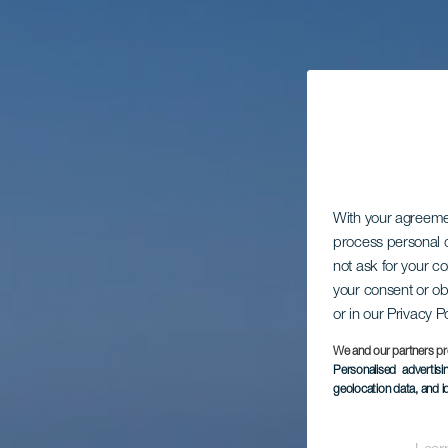
With your agreem
process personal d
not ask for your c
your consent or ob
or in our Privacy P
We and our partners pr
Personalised advertis
geolocation data, and i