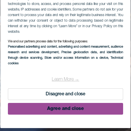
technologies to store, access, and process personal data like your visit on this
website, IP addresses and cookie identifiers. Some partners do not ask for your
consent to process your data and rely on their legitimate business interest. You
can withdraw your consent or object to data processing based on legitimate
interest at any time by clicking on “Learn More” or in our Privacy Policy on this
website.
We and our partners process data for the following purposes:
Personalised advertising and content, advertising and content measurement, audience
research and services development
, Precise geolocation data, and identification
through device scanning
, Store and/or access information on a device
, Technical
cookies
Learn More →
Disagree and close
Agree and close