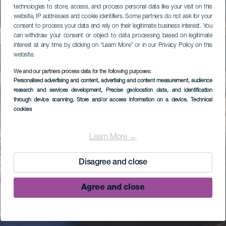
technologies to store, access, and process personal data like your visit on this
website, IP addresses and cookie identifiers. Some partners do not ask for your
consent to process your data and rely on their legitimate business interest. You
can withdraw your consent or object to data processing based on legitimate
interest at any time by clicking on “Learn More” or in our Privacy Policy on this
website.
We and our partners process data for the following purposes:
Personalised advertising and content, advertising and content measurement, audience
research and services development
, Precise geolocation data, and identification
through device scanning
, Store and/or access information on a device
, Technical
cookies
Learn More →
Disagree and close
Agree and close