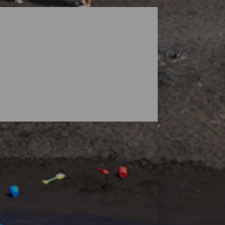
vi paesaggi sorvegliati da vulcani, ma la
, grandi arenili dove puoi trovare il tuo