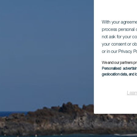
With your agreem
process personal d
not ask for your c
your consent or ob
or in our Privacy P
We and our partners pr
Personalised advertis
geolocation data, and i
Lear