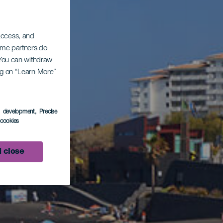
 access, and
Some partners do
. You can withdraw
ing on “Learn More”
s development
, Precise
l cookies
 close