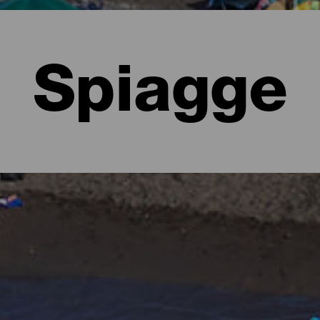
Spiagge
lma
ginare foreste lussureggianti ricche di sfumature di verde e imper
to forma di spiagge. Ci sono spiagge urbane dotate di tutti i servizi