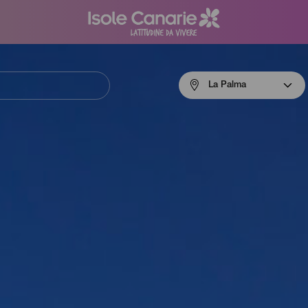
Menú
La Palma
navigation
La
Palma