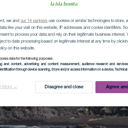
ent, we and
our 14 partners
use cookies or similar technologies to store,
ata like your visit on this website, IP addresses and cookie identifiers. 
onsent to process your data and rely on their legitimate business interest
ject to data processing based on legitimate interest at any time by click
olicy on this website.
ocess data for the following purposes:
ing and content, advertising and content measurement, audience research and service
dentification through device scanning
, Store and/or access information on a device
, Technica
n More →
Disagree and close
Agree and