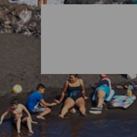
Tutte le spiagge di La Pa
Quando si pensa a La Palma è normale imma
natura dell'isola riserva anche sorprese sot