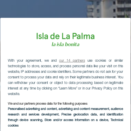
With your agreement, we and
our 14 partners
use cookies or similar
technologies to store, access, and process personal data like your visit on this
website, IP addresses and cookie identifiers. Some partners do not ask for your
consent to process your data and rely on their legitimate business interest. You
can withdraw your consent or object to data processing based on legitimate
interest at any time by clicking on “Learn More” or in our Privacy Policy on this
website.
We and our partners process data for the following purposes:
Personalised advertising and content, advertising and content measurement, audience
research and services development
, Precise geolocation data, and identification
through device scanning
, Store and/or access information on a device
, Technical
cookies