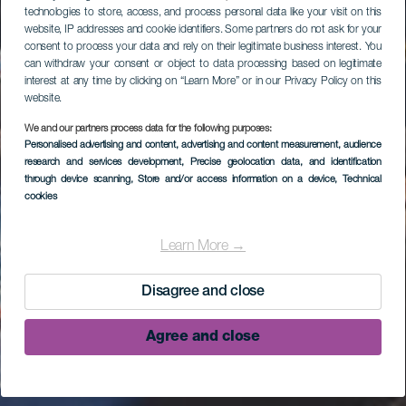
technologies to store, access, and process personal data like your visit on this
website, IP addresses and cookie identifiers. Some partners do not ask for your
consent to process your data and rely on their legitimate business interest. You
can withdraw your consent or object to data processing based on legitimate
interest at any time by clicking on “Learn More” or in our Privacy Policy on this
website.
We and our partners process data for the following purposes:
Personalised advertising and content, advertising and content measurement, audience
research and services development
, Precise geolocation data, and identification
through device scanning
, Store and/or access information on a device
, Technical
cookies
Learn More →
Disagree and close
Agree and close