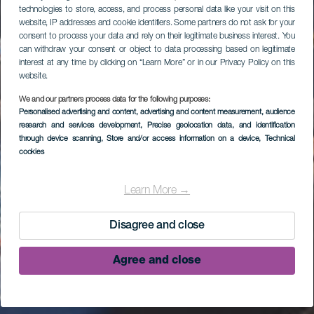
technologies to store, access, and process personal data like your visit on this
website, IP addresses and cookie identifiers. Some partners do not ask for your
consent to process your data and rely on their legitimate business interest. You
can withdraw your consent or object to data processing based on legitimate
interest at any time by clicking on “Learn More” or in our Privacy Policy on this
website.
We and our partners process data for the following purposes:
Personalised advertising and content, advertising and content measurement, audience
research and services development
, Precise geolocation data, and identification
through device scanning
, Store and/or access information on a device
, Technical
cookies
Learn More →
Disagree and close
Agree and close