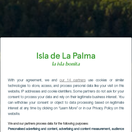
With your agreement, we and
our 14 partners
use cookies or similar
technologies to store, access, and process personal data like your visit on this
website, IP addresses and cookie identifiers. Some partners do not ask for your
consent to process your data and rely on their legitimate business interest. You
can withdraw your consent or object to data processing based on legitimate
interest at any time by clicking on “Learn More” or in our Privacy Policy on this
website.
We and our partners process data for the following purposes:
Personalised advertising and content, advertising and content measurement, audience