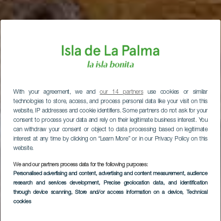
With your agreement, we and
our 14 partners
use cookies or similar
technologies to store, access, and process personal data like your visit on this
website, IP addresses and cookie identifiers. Some partners do not ask for your
consent to process your data and rely on their legitimate business interest. You
can withdraw your consent or object to data processing based on legitimate
interest at any time by clicking on “Learn More” or in our Privacy Policy on this
website.
We and our partners process data for the following purposes:
Personalised advertising and content, advertising and content measurement, audience
research and services development
, Precise geolocation data, and identification
through device scanning
, Store and/or access information on a device
, Technical
cookies