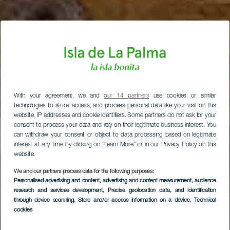
With your agreement, we and
our 14 partners
use cookies or similar
technologies to store, access, and process personal data like your visit on this
website, IP addresses and cookie identifiers. Some partners do not ask for your
consent to process your data and rely on their legitimate business interest. You
can withdraw your consent or object to data processing based on legitimate
interest at any time by clicking on “Learn More” or in our Privacy Policy on this
website.
We and our partners process data for the following purposes:
Personalised advertising and content, advertising and content measurement, audience
research and services development
, Precise geolocation data, and identification
through device scanning
, Store and/or access information on a device
, Technical
cookies