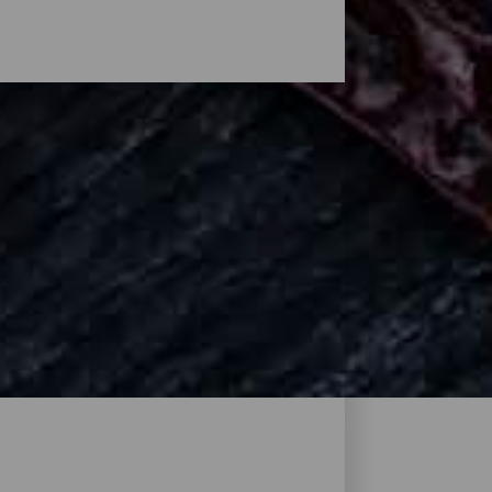
ipe Alberto o gli almendrados... L'Isla
le cucine dei ristoranti di La Palma. In
fusion e all'avanguardia, oltre a piccoli
sita deliziosa.