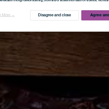
dentification through device scanning
, Store and/or access information on a device
, Technica
n More →
Disagree and close
Agree and