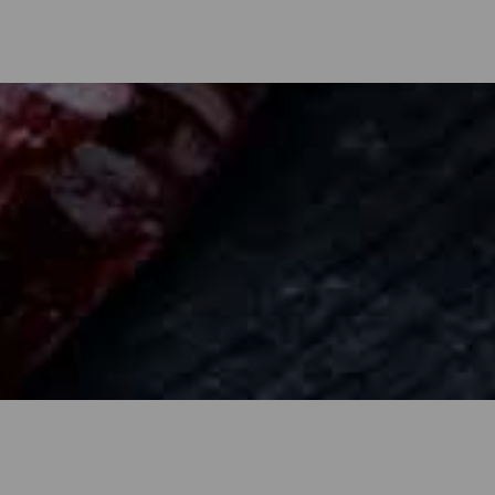
: ristoranti e gastronomia
 griglia con salsa mojo, pesce fresco, proposte dolci come il Prínc
a prodotti locali freschissimi e che assume un'altra dimensione nel
one, dai ristoranti costieri dove puoi gustare pesce fresco agli spazi 
ova le migliori proposte gastronomiche di La Palma e organizza una vi