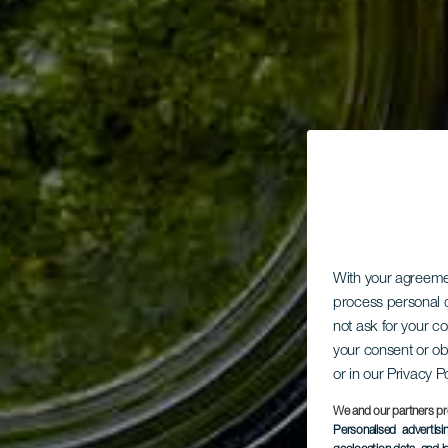
With your agreem
process personal d
not ask for your c
your consent or ob
or in our Privacy P
We and our partners pr
Personalised advertis