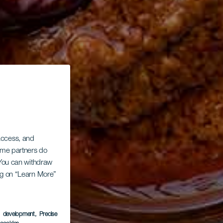
 access, and
Some partners do
. You can withdraw
ing on “Learn More”
s development
, Precise