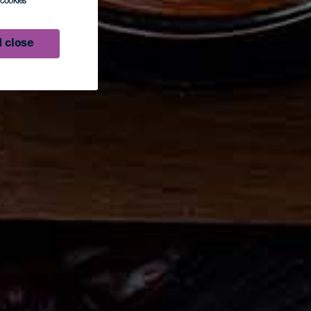
l cookies
 close