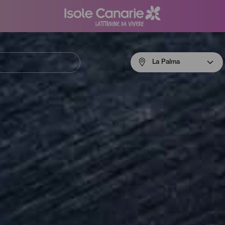
Menú
La Palma
navigation
La
Palma