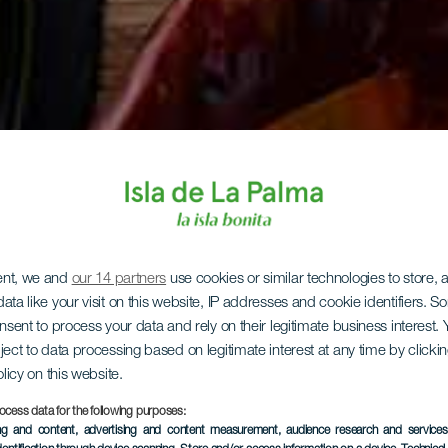
ent, we and
our 14 partners
use cookies or similar technologies to store,
ata like your visit on this website, IP addresses and cookie identifiers. 
onsent to process your data and rely on their legitimate business interest
ject to data processing based on legitimate interest at any time by click
olicy on this website.
ocess data for the following purposes:
ing and content, advertising and content measurement, audience research and service