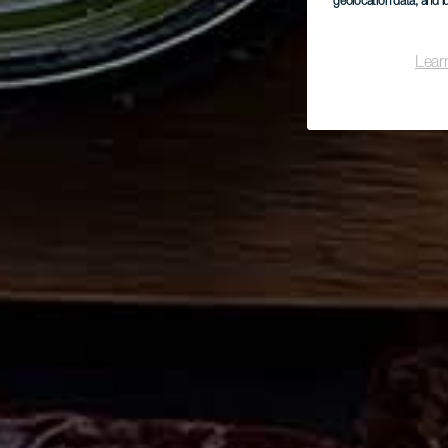
geolocation data, and i
Lear