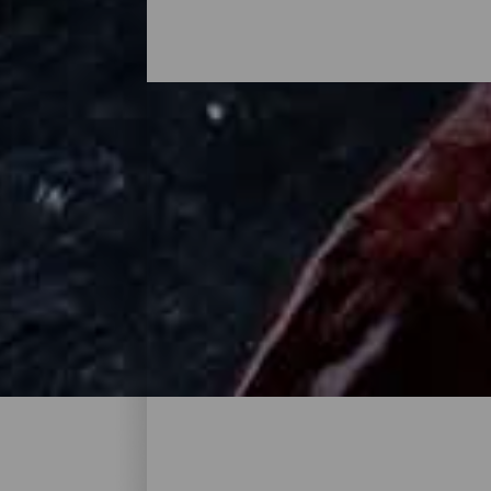
Dove mangiare a La Palma
Mojo palmero, chicharrones, formaggio alla
Bonita ha un sapore tutto suo, che nasce d
tutta l'isola puoi trovare ogni tipo di opzi
ristoranti familiari, taverne e terrazze. Tr