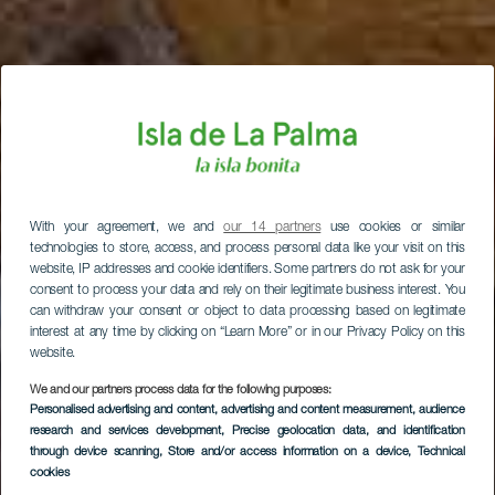
With your agreement, we and
our 14 partners
use cookies or similar
technologies to store, access, and process personal data like your visit on this
website, IP addresses and cookie identifiers. Some partners do not ask for your
consent to process your data and rely on their legitimate business interest. You
can withdraw your consent or object to data processing based on legitimate
interest at any time by clicking on “Learn More” or in our Privacy Policy on this
website.
We and our partners process data for the following purposes:
Personalised advertising and content, advertising and content measurement, audience
research and services development
, Precise geolocation data, and identification
through device scanning
, Store and/or access information on a device
, Technical
cookies