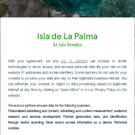
With your agreement, we and
our 14 partners
use cookies or similar
technologies to store, access, and process personal data like your visit on this
website, IP addresses and cookie identifiers. Some partners do not ask for your
consent to process your data and rely on their legitimate business interest. You
can withdraw your consent or object to data processing based on legitimate
interest at any time by clicking on “Learn More” or in our Privacy Policy on this
website.
We and our partners process data for the following purposes:
Personalised advertising and content, advertising and content measurement, audience
research and services development
, Precise geolocation data, and identification
through device scanning
, Store and/or access information on a device
, Technical
cookies