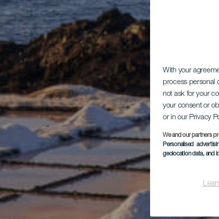
With your agreem
process personal d
not ask for your c
your consent or ob
or in our Privacy P
We and our partners pr
Personalised advertis
geolocation data, and i
Lear