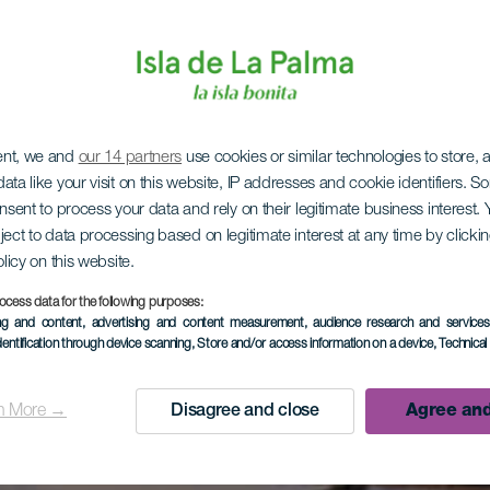
ent, we and
our 14 partners
use cookies or similar technologies to store,
ata like your visit on this website, IP addresses and cookie identifiers. 
onsent to process your data and rely on their legitimate business interest
ject to data processing based on legitimate interest at any time by click
olicy on this website.
ocess data for the following purposes:
ing and content, advertising and content measurement, audience research and service
dentification through device scanning
, Store and/or access information on a device
, Technica
n More →
Disagree and close
Agree and