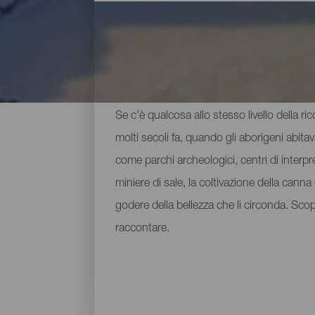
Principali musei e luoghi
Se c'è qualcosa allo stesso livello della ri
molti secoli fa, quando gli aborigeni abita
come parchi archeologici, centri di interpre
miniere di sale, la coltivazione della can
godere della bellezza che li circonda. Sco
raccontare.