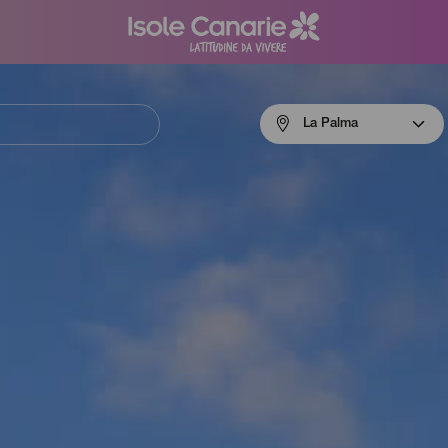
Menú
La Palma
navigation
La
Palma