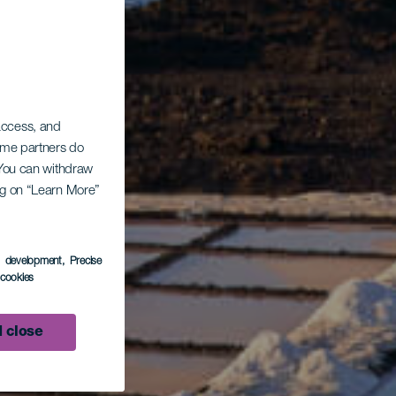
 access, and
Some partners do
. You can withdraw
ing on “Learn More”
s development
, Precise
l cookies
 close