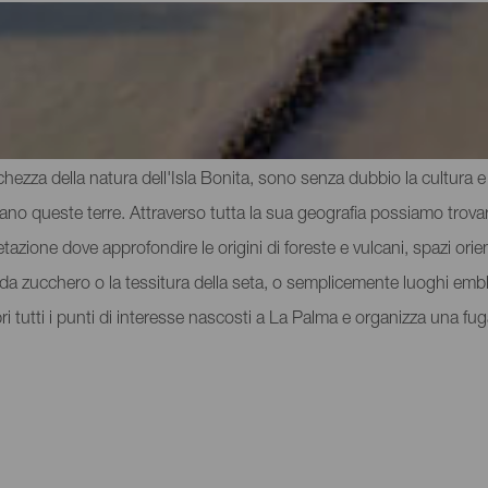
 di interesse a La Palma
cchezza della natura dell'Isla Bonita, sono senza dubbio la cultura e l
vano queste terre. Attraverso tutta la sua geografia possiamo trovar
tazione dove approfondire le origini di foreste e vulcani, spazi orient
na da zucchero o la tessitura della seta, o semplicemente luoghi e
pri tutti i punti di interesse nascosti a La Palma e organizza una f