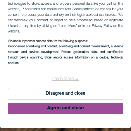
technologies to store, access, and process personal data like your visit on this
website, IP addresses and cookie identifiers. Some partners do not ask for your
consent to process your data and rely on their legitimate business interest. You
can withdraw your consent or object to data processing based on legitimate
interest at any time by clicking on “Learn More” or in our Privacy Policy on this
website.
We and our partners process data for the following purposes:
Personalised advertising and content, advertising and content measurement, audience
research and services development
, Precise geolocation data, and identification
through device scanning
, Store and/or access information on a device
, Technical
cookies
Learn More →
Disagree and close
Agree and close