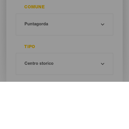
COMUNE
TIPO
Oh! There is no results ...
Try again, you will surely find something you like