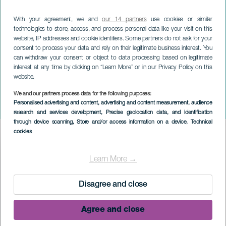
With your agreement, we and
our 14 partners
use cookies or similar
technologies to store, access, and process personal data like your visit on this
website, IP addresses and cookie identifiers. Some partners do not ask for your
consent to process your data and rely on their legitimate business interest. You
can withdraw your consent or object to data processing based on legitimate
interest at any time by clicking on “Learn More” or in our Privacy Policy on this
website.
We and our partners process data for the following purposes:
LA PALMA
Personalised advertising and content, advertising and content measurement, audience
ViñaThlon
research and services development
, Precise geolocation data, and identification
through device scanning
, Store and/or access information on a device
, Technical
cookies
Imagen
Listado
Learn More →
Disagree and close
Agree and close