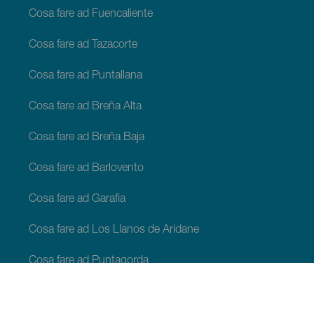
Cosa fare ad Fuencaliente
Cosa fare ad Tazacorte
Cosa fare ad Puntallana
Cosa fare ad Breña Alta
Cosa fare ad Breña Baja
Cosa fare ad Barlovento
Cosa fare ad Garafia
Cosa fare ad Los Llanos de Aridane
Cosa fare ad Puntagorda
Cosa fare ad San Andrés y Sauces