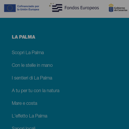
Menú
LA PALMA
footer
La
Palma
Scopri La Palma
Con le stelle in mano
I sentieri di La Palma
A tu per tu con la natura
Mare e costa
L'effetto La Palma