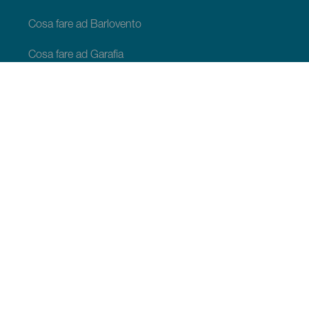
Cosa fare ad Barlovento
Cosa fare ad Garafia
Cosa fare ad Los Llanos de Aridane
Cosa fare ad Puntagorda
Cosa fare ad San Andrés y Sauces
Cosa fare ad Tijarafe
Cosa fare ad Villa de Mazo
COSA VEDERE E COSA FARE