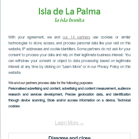
With your agreement, we and
our 14 partners
use cookies or similar
technologies to store, access, and process personal data like your visit on this
website, IP addresses and cookie identifiers. Some partners do not ask for your
consent to process your data and rely on their legitimate business interest. You
can withdraw your consent or object to data processing based on legitimate
interest at any time by clicking on “Learn More” or in our Privacy Policy on this
website.
We and our partners process data for the following purposes:
LA PALMA
Personalised advertising and content, advertising and content measurement, audience
Mese del formaggio
research and services development
, Precise geolocation data, and identification
through device scanning
, Store and/or access information on a device
, Technical
cookies
Imagen
Listado
Learn More →