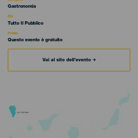
Categoría
Gastronomia
del
evento
Età
Edad
Tutto Il Pubblico
Recomendada
Prezzo
Questo evento è gratuito
Vai al sito dell’evento
LA PALMA