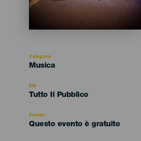
Categoria
Categoría
Musica
del
evento
Età
Edad
Tutto Il Pubblico
Recomendada
Prezzo
Questo evento è gratuito