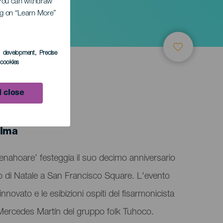
. You can withdraw
ing on “Learn More”
s development
, Precise
l cookies
 close
alma
enahoare’ festeggia il suo decimo anniversario
o di Natale a San Francisco Square. L'evento
nnovato e le esibizioni ospiti del fisarmonicista
 Mercedes Martín del gruppo folk Tuhoco.