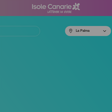
Menú
La Palma
navigation
La
Palma