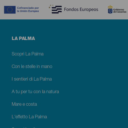
Menú
LA PALMA
footer
La
Palma
Scopri La Palma
Con le stelle in mano
I sentieri di La Palma
A tu per tu con la natura
Mare e costa
L'effetto La Palma