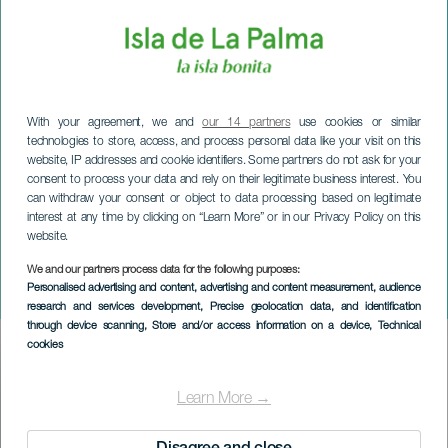
With your agreement, we and
our 14 partners
use cookies or similar
technologies to store, access, and process personal data like your visit on this
website, IP addresses and cookie identifiers. Some partners do not ask for your
consent to process your data and rely on their legitimate business interest. You
can withdraw your consent or object to data processing based on legitimate
interest at any time by clicking on “Learn More” or in our Privacy Policy on this
website.
We and our partners process data for the following purposes:
LA PALMA
Personalised advertising and content, advertising and content measurement, audience
Lettere e stelle
research and services development
, Precise geolocation data, and identification
through device scanning
, Store and/or access information on a device
, Technical
cookies
Imagen
Listado
Learn More →