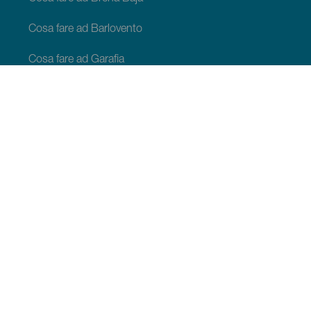
Cosa fare ad Barlovento
Cosa fare ad Garafia
Cosa fare ad Los Llanos de Aridane
Cosa fare ad Puntagorda
Cosa fare ad San Andrés y Sauces
Cosa fare ad Tijarafe
Cosa fare ad Villa de Mazo
COSA VEDERE E COSA FARE