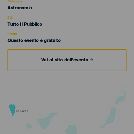
Categoria
Categoría
Astronomía
del
evento
Età
Edad
Tutto Il Pubblico
Recomendada
Prezzo
Questo evento è gratuito
Vai al sito dell’evento
LA PALMA